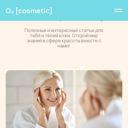
О₂ [cosmetic]
Блог О₂ [cosmetic]
Полезные и интересные статьи для
тебя и твоей кожи. Открой мир
знаний в сфере красоты вместе с
нами!