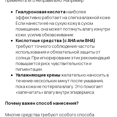
применять его неправильно. Например:
Гиалуроновая кислота
наиболее
эффективно работает на слегка влажной коже.
Если нанести её на сухую кожу в сухом
помещении, она может потянуть влагу изнутри
кожи, усилив обезвоживание.
Кислотные средства (с AHA или BHA)
требуют точного соблюдения частоты
использования и обязательной защиты от
солнца. При игнорировании этих рекомендаций
повышается риск чувствительности и
пигментации.
Увлажняющие кремы
желательно наносить в
течение нескольких минут после умывания,
пока кожа не потеряла влагу. Это помогает
«запечатать» влагу внутри эпидермиса.
Почему важен способ нанесения?
Многие средства требуют особого способа