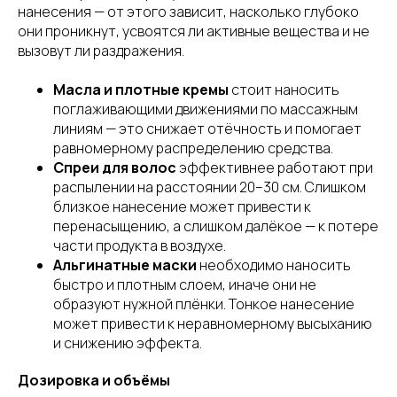
нанесения — от этого зависит, насколько глубоко
они проникнут, усвоятся ли активные вещества и не
вызовут ли раздражения.
Масла и плотные кремы
стоит наносить
поглаживающими движениями по массажным
линиям — это снижает отёчность и помогает
равномерному распределению средства.
Спреи для волос
эффективнее работают при
распылении на расстоянии 20–30 см. Слишком
близкое нанесение может привести к
перенасыщению, а слишком далёкое — к потере
части продукта в воздухе.
Альгинатные маски
необходимо наносить
быстро и плотным слоем, иначе они не
образуют нужной плёнки. Тонкое нанесение
может привести к неравномерному высыханию
и снижению эффекта.
Дозировка и объёмы